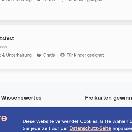
tsfest
sse
n:
it & Unterhaltung
Gratis
Für Kinder geeignet
Wissenswertes
Freikarten gewin
Nutze deine Chance
Event-Highlights
re
Tickets für viele Eve
Registrierte
Diese Website verwendet Cookies. Bitte wählen S
in Linz.
Veranstalter*innen
Sie jederzeit auf der
Datenschutz-Seite
anpasse
Hilfe / FAQs