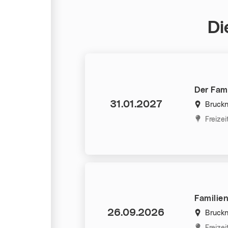
Di
Der Fam
Datum:
31.01.2027
Bruckn
Kategorie
Freize
Familien
Datum:
26.09.2026
Bruckn
Kategorie
Freize