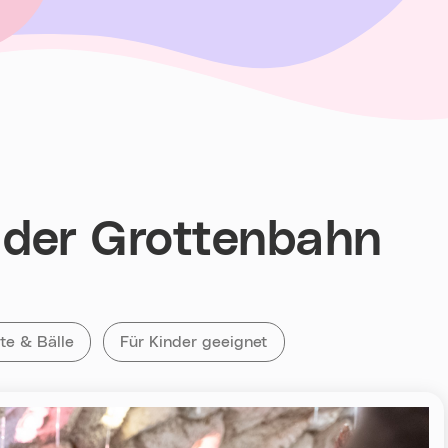
 der Grottenbahn
ie
e Veranstaltungen mit dem Tag
te & Bälle
Alle Veranstaltungen mit „Für Kinder geeig
Für Kinder geeignet