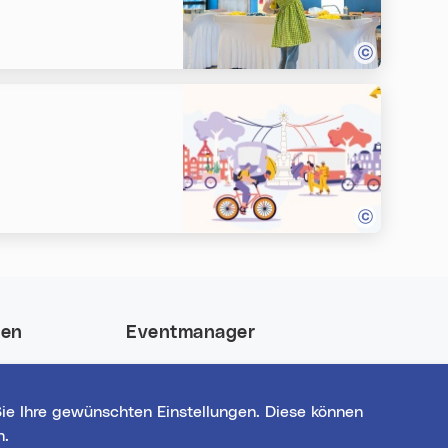
nen
Eventmanager
 und gewinne
Login für bestehende
nt-Highlights
Veranstalter*innen
ie Ihre gewünschten Einstellungen. Diese können
Noch nicht registriert?
n.
Werden Sie eine*r von 1629