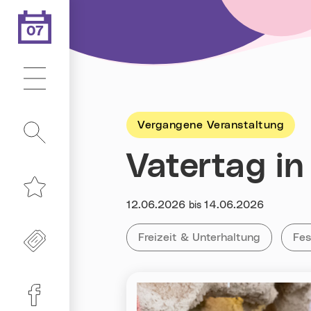
07
.08.2026
Heute ist der
Hauptmenü
Vergangene Veranstaltung
Suche
Vatertag in
Merkliste
Datum:
12.06.2026
14.06.2026
bis
Kategorie:
Tag:
Freikarten
Alle Veranstaltungen der Kategor
Freizeit & Unterhaltung
All
Fes
Linz-Termine auf Facebook