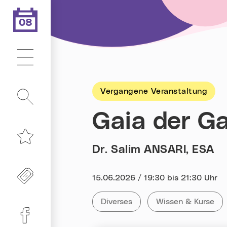
08
.08.2026
Heute ist der
Hauptmenü
Vergangene Veranstaltung
Suche
Gaia der G
Dr. Salim ANSARI, ESA
Merkliste
Freikarten
Datum:
15.06.2026 / 19:30 bis 21:30 Uhr
Kategorie:
Tag:
Alle Veranstaltungen der Kategor
Diverses
Alle Veranstaltun
Wissen & Kurse
Linz-Termine auf Facebook