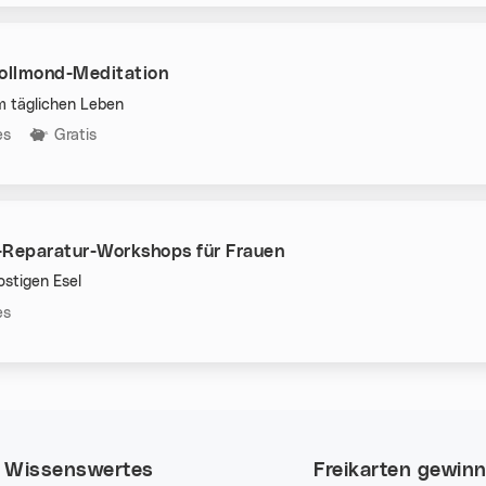
Vollmond-Meditation
m täglichen Leben
n:
es
Gratis
-Reparatur-Workshops für Frauen
stigen Esel
n:
es
Wissenswertes
Freikarten gewin