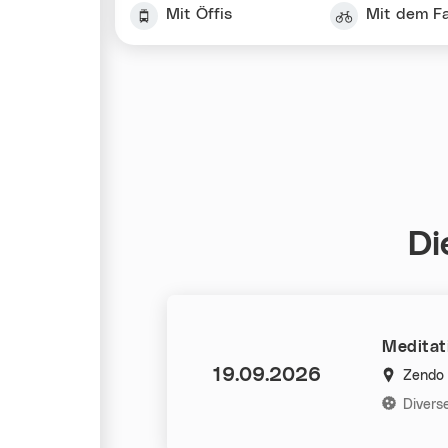
Mit Öffis
Mit dem F
Di
Meditati
Datum:
19.09.2026
Zendo 
Kategorie
Divers