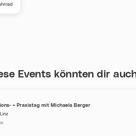
ahrrad
ese Events könnten dir auch
ons- + Praxistag mit Michaela Berger
Linz
n:
es