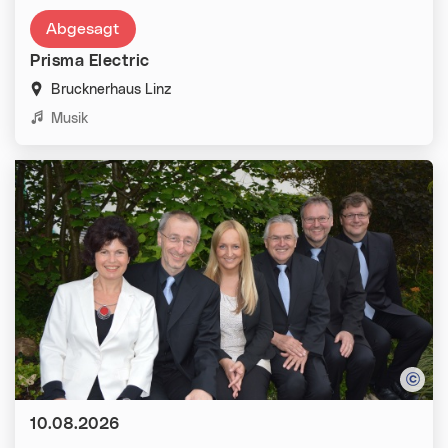
Abgesagt
Prisma Electric
Brucknerhaus Linz
Kategorien:
Musik
Datum:
10.08.2026