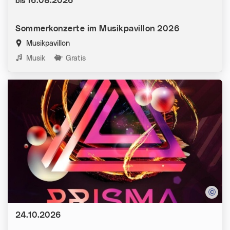
Datum:
16.08.2026
bis
Sommerkonzerte im Musikpavillon 2026
Musikpavillon
Kategorien:
Musik
Gratis
Datum:
24.10.2026