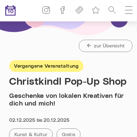
Linz-Termine auf Instagram
Linz-Termine auf Facebook
Freikarten
Suche
H
10
Merkliste
.08.2026
Heute ist der
zur Übersicht
Vergangene Veranstaltung
Christkindl Pop-Up Shop
Geschenke von lokalen Kreativen für
dich und mich!
Datum:
02.12.2025
20.12.2025
bis
Kategorie:
Alle Veranstaltungen der Kategorie
Kunst & Kultur
Alle Veranstaltungen mit „Gratis
Gratis