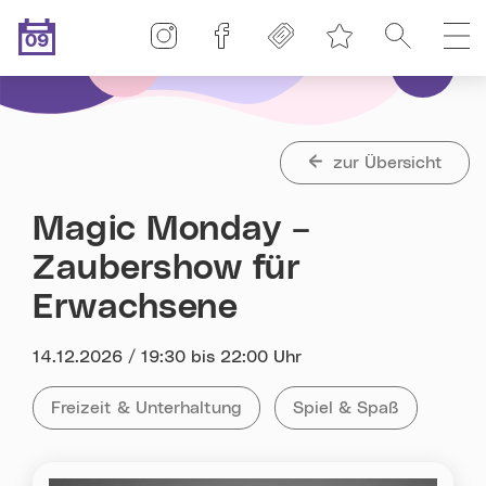
Linz-Termine auf Instagram
Linz-Termine auf Facebook
Freikarten
Suche
H
09
Merkliste
.08.2026
Heute ist der
zur Übersicht
Magic Monday –
Zaubershow für
Erwachsene
Datum:
14.12.2026 / 19:30 bis 22:00 Uhr
Kategorie:
Tag:
Alle Veranstaltungen der Kategorie
Freizeit & Unterhaltung
Alle Veranstaltungen m
Spiel & Spaß