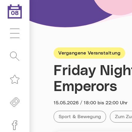
08
.08.2026
Heute ist der
Hauptmenü
Vergangene Veranstaltung
Suche
Friday Nigh
Emperors
Merkliste
Freikarten
Datum:
15.05.2026 / 18:00 bis 22:00 Uhr
Kategorie:
Tag:
Alle Veranstaltungen der Kategor
Sport & Bewegung
Alle Ve
Zum Zu
Linz-Termine auf Facebook