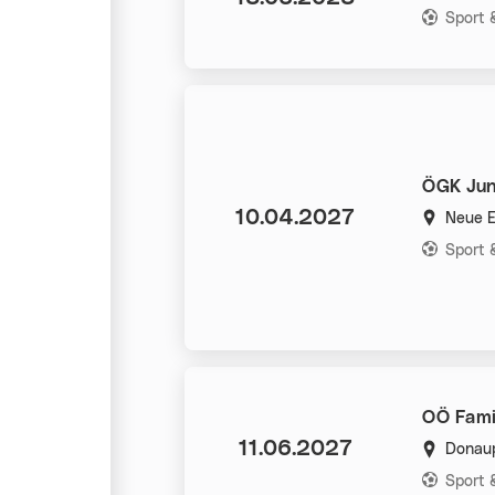
Kategorie
Sport
ÖGK Jun
Datum:
10.04.2027
Neue E
Kategorie
Sport
OÖ Famil
Datum:
11.06.2027
Donaup
Kategorie
Sport