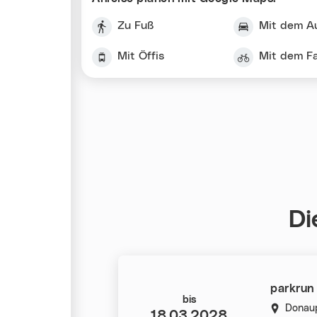
Zu Fuß
Mit dem A
Mit Öffis
Mit dem F
Di
parkrun
Datum:
bis
Donaup
18.03.2028