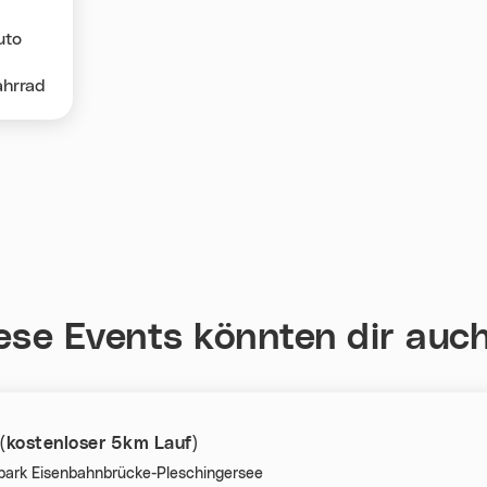
uto
ahrrad
ese Events könnten dir auch
 (kostenloser 5km Lauf)
ark Eisenbahnbrücke-Pleschingersee