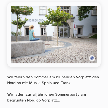
Wir fei­ern den Som­mer am blü­hen­den Vor­platz des
Nordico mit Musik, Speis und Trank.
Wir laden zur all­jähr­li­chen Som­mer­par­ty am
begrün­ten Nordico Vorplatz…